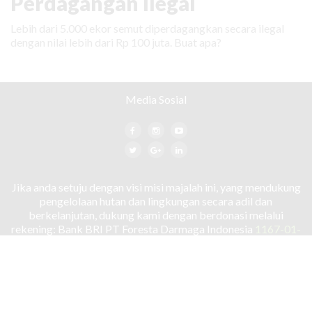
Perdagangan Ilegal
Lebih dari 5.000 ekor semut diperdagangkan secara ilegal
dengan nilai lebih dari Rp 100 juta. Buat apa?
Media Sosial
Jika anda setuju dengan visi misi majalah ini, yang mendukung
pengelolaan hutan dan lingkungan secara adil dan
berkelanjutan, dukung kami dengan berdonasi melalui
rekening: Bank BRI PT Foresta Darmaga Indonesia
1167-01-
000-218-561
TENTANG KAMI
HUBUNGI KAMI
PEDOMAN MEDIA SIBER
KEBIJAKAN PRIVASI