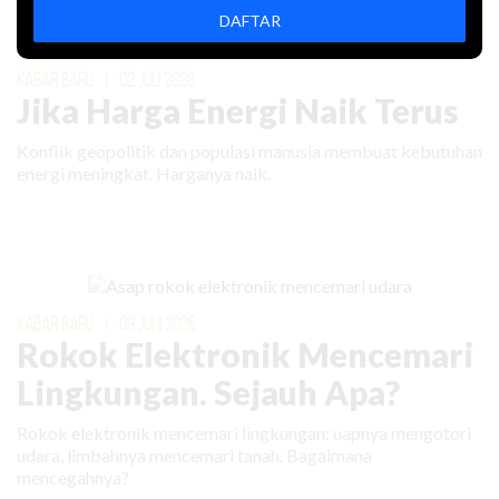
Artikel Lain
DAFTAR
KABAR BARU
|
02 JULI 2026
Jika Harga Energi Naik Terus
Konflik geopolitik dan populasi manusia membuat kebutuhan
energi meningkat. Harganya naik.
KABAR BARU
|
09 JUNI 2026
Rokok Elektronik Mencemari
Lingkungan. Sejauh Apa?
Rokok elektronik mencemari lingkungan: uapnya mengotori
udara, limbahnya mencemari tanah. Bagaimana
mencegahnya?