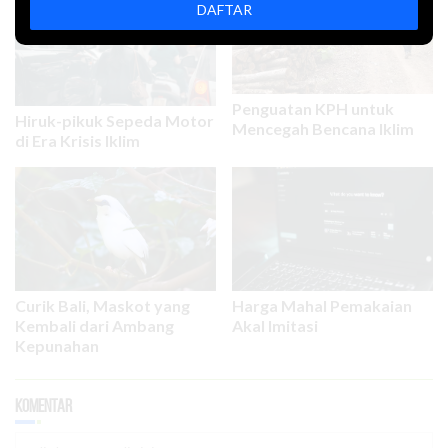
DAFTAR
Penguatan KPH untuk
Hiruk-pikuk Sepeda Motor
Mencegah Bencana Iklim
di Era Krisis Iklim
Curik Bali, Maskot yang
Harga Mahal Pemakaian
Kembali dari Ambang
Akal Imitasi
Kepunahan
Komentar