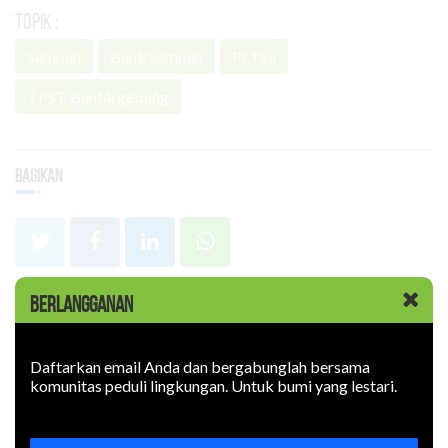
Topik :
Sampah
Bank Sampah
PLTSa
TPST Bantargebang
Bagikan
BERLANGGANAN
Terpopuler
Daftarkan email Anda dan bergabunglah bersama
Artikel Terkait
komunitas peduli lingkungan. Untuk bumi yang lestari.