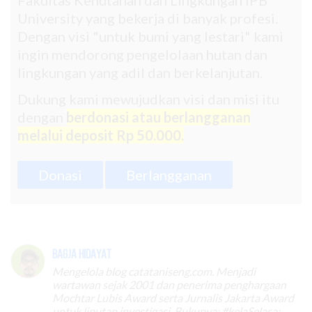
Fakultas Kehutanan dan Lingkungan IPB
University yang bekerja di banyak profesi.
Dengan visi "untuk bumi yang lestari" kami
ingin mendorong pengelolaan hutan dan
lingkungan yang adil dan berkelanjutan.
Dukung kami mewujudkan visi dan misi itu
dengan
berdonasi atau berlangganan
melalui deposit Rp 50.000.
Donasi
Berlangganan
Bagja Hidayat
Mengelola blog catataniseng.com. Menjadi
wartawan sejak 2001 dan penerima penghargaan
Mochtar Lubis Award serta Jurnalis Jakarta Award
untuk liputan investigasi. Bukunya: #kelaSelasa: