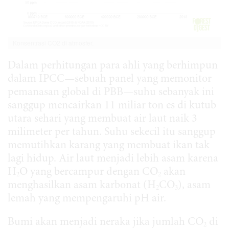
Konsentrasi CO2 di atmosfer.
Dalam perhitungan para ahli yang berhimpun
dalam IPCC—sebuah panel yang memonitor
pemanasan global di PBB—suhu sebanyak ini
sanggup mencairkan 11 miliar ton es di kutub
utara sehari yang membuat air laut naik 3
milimeter per tahun. Suhu sekecil itu sanggup
memutihkan karang yang membuat ikan tak
lagi hidup. Air laut menjadi lebih asam karena
H
O yang bercampur dengan CO
akan
2
2
menghasilkan asam karbonat (H
CO
), asam
2
3
lemah yang mempengaruhi pH air.
Bumi akan menjadi neraka jika jumlah CO
di
2