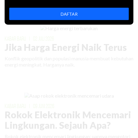
DAFTAR
Artikel Lain
KABAR BARU
|
02 JULI 2026
Jika Harga Energi Naik Terus
Konflik geopolitik dan populasi manusia membuat kebutuhan
energi meningkat. Harganya naik.
KABAR BARU
|
09 JUNI 2026
Rokok Elektronik Mencemari
Lingkungan. Sejauh Apa?
Rokok elektronik mencemari lingkungan: uapnya mengotori