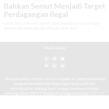
Bahkan Semut Menjadi Target
Perdagangan Ilegal
Lebih dari 5.000 ekor semut diperdagangkan secara ilegal
dengan nilai lebih dari Rp 100 juta. Buat apa?
Media Sosial
Jika anda setuju dengan visi misi majalah ini, yang mendukung
pengelolaan hutan dan lingkungan secara adil dan
berkelanjutan, dukung kami dengan berdonasi melalui
rekening: Bank BRI PT Foresta Darmaga Indonesia
1167-01-
000-218-561
TENTANG KAMI
HUBUNGI KAMI
PEDOMAN MEDIA SIBER