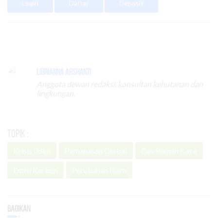
Login
Daftar
Deposit
Librianna Arshanti
Anggota dewan redaksi, konsultan kehutanan dan
lingkungan.
Topik :
Krisis Iklim
Pemanasan Global
Gas Rumah Kaca
Emisi Karbon
Perubahan Iklim
Bagikan