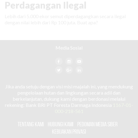
Perdagangan Ilegal
Lebih dari 5.000 ekor semut diperdagangkan secara ilegal
dengan nilai lebih dari Rp 100 juta. Buat apa?
Media Sosial
Jika anda setuju dengan visi misi majalah ini, yang mendukung
pengelolaan hutan dan lingkungan secara adil dan
berkelanjutan, dukung kami dengan berdonasi melalui
rekening: Bank BRI PT Foresta Darmaga Indonesia
1167-01-
000-218-561
TENTANG KAMI
HUBUNGI KAMI
PEDOMAN MEDIA SIBER
KEBIJAKAN PRIVASI