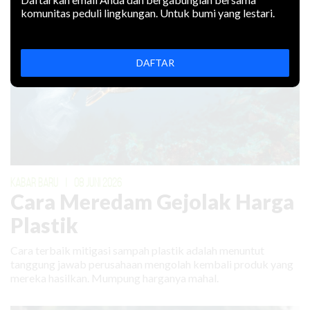
komunitas peduli lingkungan. Untuk bumi yang lestari.
DAFTAR
KABAR BARU
|
08 JUNI 2026
Cara Meredam Gejolak Harga
Plastik
Cara terbaik mitigasi sampah plastik adalah menuntut
tanggung jawab perusahaan mengolah kembali produk yang
mereka hasilkan. Mumpung harganya mahal.