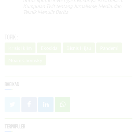
untuk liputan investigasi. Bukunya: #kelaSelasa:
Kumpulan Twit tentang Jurnalisme, Media, dan
Teknik Menulis Berita
Topik :
Krisis Iklim
Ekosida
Bisnis Hijau
Pandemi
Noam Chomsky
Bagikan
Terpopuler