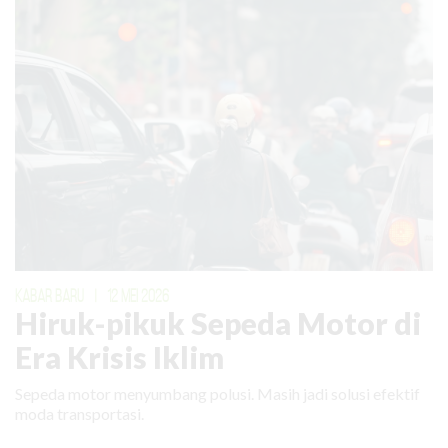
KABAR BARU
|
12 MEI 2026
Hiruk-pikuk Sepeda Motor di
Era Krisis Iklim
Sepeda motor menyumbang polusi. Masih jadi solusi efektif
moda transportasi.