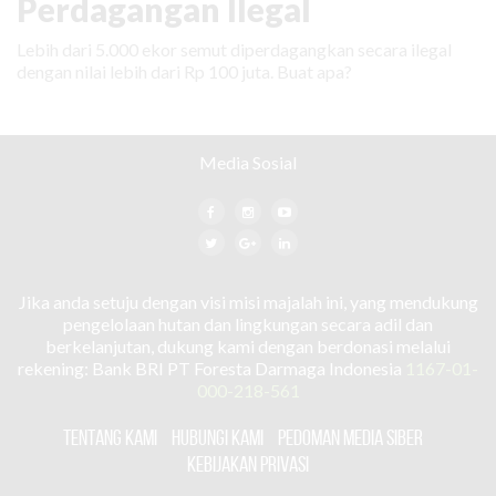
Perdagangan Ilegal
Lebih dari 5.000 ekor semut diperdagangkan secara ilegal
dengan nilai lebih dari Rp 100 juta. Buat apa?
Media Sosial
Jika anda setuju dengan visi misi majalah ini, yang mendukung
pengelolaan hutan dan lingkungan secara adil dan
berkelanjutan, dukung kami dengan berdonasi melalui
rekening: Bank BRI PT Foresta Darmaga Indonesia
1167-01-
000-218-561
TENTANG KAMI
HUBUNGI KAMI
PEDOMAN MEDIA SIBER
KEBIJAKAN PRIVASI