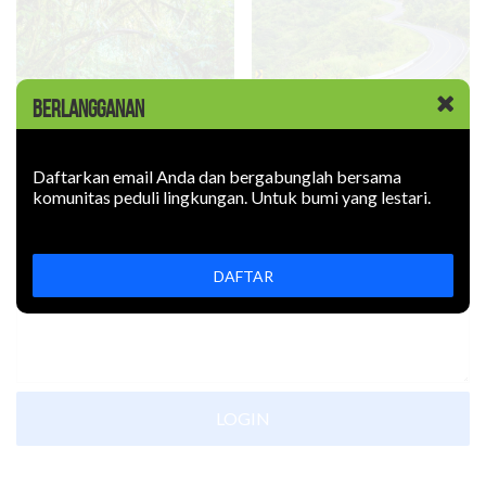
BERLANGGANAN
Hutan sebagai Sistem
Reinterpretasi dan
Pendukung Kehidupan
Reaktualisasi Nilai Hutan
Daftarkan email Anda dan bergabunglah bersama
komunitas peduli lingkungan. Untuk bumi yang lestari.
Komentar
DAFTAR
LOGIN