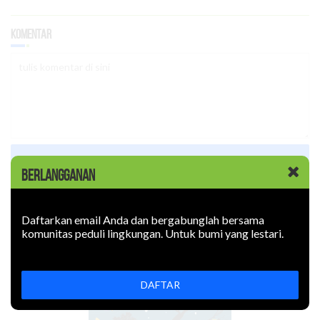
Komentar
LOGIN
BERLANGGANAN
Daftarkan email Anda dan bergabunglah bersama
EDISI Juli-September 2022
komunitas peduli lingkungan. Untuk bumi yang lestari.
DAFTAR