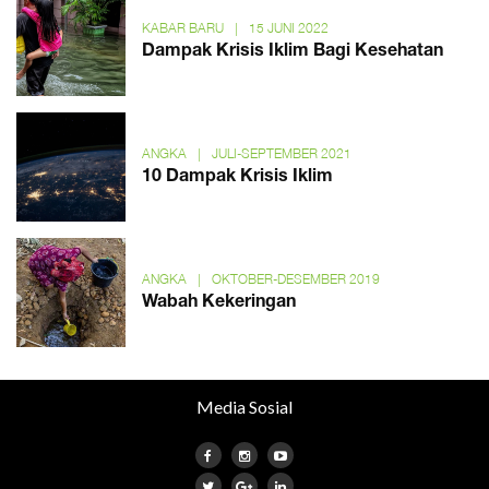
KABAR BARU
|
15 JUNI 2022
Dampak Krisis Iklim Bagi Kesehatan
ANGKA
|
JULI-SEPTEMBER 2021
10 Dampak Krisis Iklim
ANGKA
|
OKTOBER-DESEMBER 2019
Wabah Kekeringan
Media Sosial