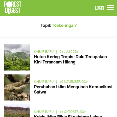
LOGIN
Topik
'Kekeringan'
KABAR BARU
|
05 JULI 2025
Hutan Kering Tropis: Dulu Terlupakan
Kini Terancam Hilang
KABAR BARU
|
19 NOVEMBER 2024
Perubahan Iklim Mengubah Komunikasi
Satwa
KABAR BARU
|
15 OKTOBER 2024