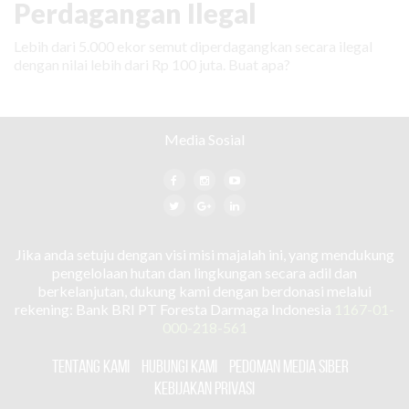
Perdagangan Ilegal
Lebih dari 5.000 ekor semut diperdagangkan secara ilegal
dengan nilai lebih dari Rp 100 juta. Buat apa?
Media Sosial
Jika anda setuju dengan visi misi majalah ini, yang mendukung
pengelolaan hutan dan lingkungan secara adil dan
berkelanjutan, dukung kami dengan berdonasi melalui
rekening: Bank BRI PT Foresta Darmaga Indonesia
1167-01-
000-218-561
TENTANG KAMI
HUBUNGI KAMI
PEDOMAN MEDIA SIBER
KEBIJAKAN PRIVASI