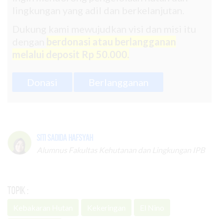
lingkungan yang adil dan berkelanjutan.
Dukung kami mewujudkan visi dan misi itu
dengan
berdonasi atau berlangganan
melalui deposit Rp 50.000.
Donasi
Berlangganan
Siti Sadida Hafsyah
Alumnus Fakultas Kehutanan dan Lingkungan IPB
Topik :
Kebakaran Hutan
Kekeringan
El Nino