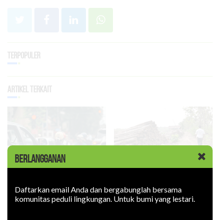
Terpopuler
Artikel Terkait
BERLANGGANAN
Penguatan KPH untuk
Hiruk-pikuk Sepeda Motor
Mencegah Bencana Iklim
Daftarkan email Anda dan bergabunglah bersama
di Era Krisis Iklim
komunitas peduli lingkungan. Untuk bumi yang lestari.