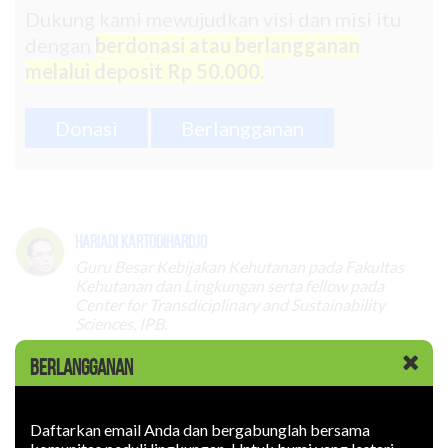
Dukung kami mewujudkan visi dan misi itu
dengan
berdonasi atau berlangganan
melalui deposit Rp 50.000.
Donasi
Berlangganan
Hariadi Kartodihardjo
Guru Besar Kebijakan Kehutanan pada Fakultas
Kehutanan dan Lingkungan serta fellow pada
Center for Transdiciplinary and Sustainability
Sciences, IPB.
BERLANGGANAN
Topik :
Daftarkan email Anda dan bergabunglah bersama
Tata Kelola
Hutan Produksi
Politik Kehutanan