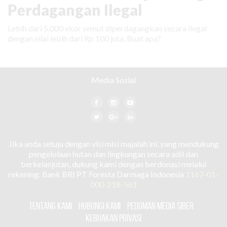
Perdagangan Ilegal
Lebih dari 5.000 ekor semut diperdagangkan secara ilegal
dengan nilai lebih dari Rp 100 juta. Buat apa?
Media Sosial
Jika anda setuju dengan visi misi majalah ini, yang mendukung
pengelolaan hutan dan lingkungan secara adil dan
berkelanjutan, dukung kami dengan berdonasi melalui
rekening: Bank BRI PT Foresta Darmaga Indonesia
1167-01-
000-218-561
TENTANG KAMI
HUBUNGI KAMI
PEDOMAN MEDIA SIBER
KEBIJAKAN PRIVASI