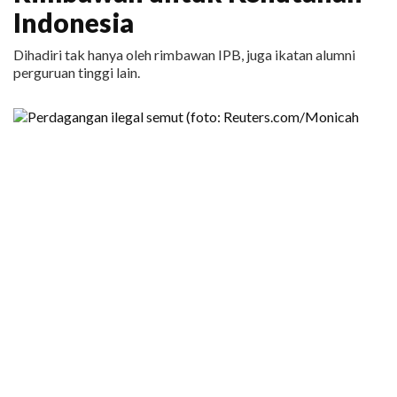
Indonesia
Dihadiri tak hanya oleh rimbawan IPB, juga ikatan alumni
perguruan tinggi lain.
KABAR BARU
|
31 MARET 2026
Bahkan Semut Menjadi Target
Perdagangan Ilegal
Lebih dari 5.000 ekor semut diperdagangkan secara ilegal
dengan nilai lebih dari Rp 100 juta. Buat apa?
Media Sosial