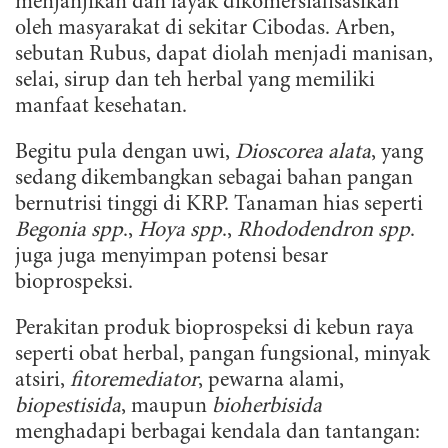
menjanjikan dan layak dikomersialisasikan
oleh masyarakat di sekitar Cibodas. Arben,
sebutan Rubus, dapat diolah menjadi manisan,
selai, sirup dan teh herbal yang memiliki
manfaat kesehatan.
Begitu pula dengan uwi,
Dioscorea alata
, yang
sedang dikembangkan sebagai bahan pangan
bernutrisi tinggi di KRP. Tanaman hias seperti
Begonia spp
.,
Hoya spp
.,
Rhododendron spp
.
juga juga menyimpan potensi besar
bioprospeksi.
Perakitan produk bioprospeksi di kebun raya
seperti obat herbal, pangan fungsional, minyak
atsiri,
fitoremediator
, pewarna alami,
biopestisida
, maupun
bioherbisida
menghadapi berbagai kendala dan tantangan: