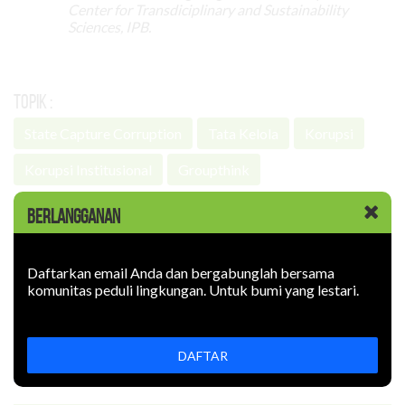
Center for Transdiciplinary and Sustainability
Sciences, IPB.
Topik :
State Capture Corruption
Tata Kelola
Korupsi
Korupsi Institusional
Groupthink
BERLANGGANAN
Bagikan
Daftarkan email Anda dan bergabunglah bersama
komunitas peduli lingkungan. Untuk bumi yang lestari.
DAFTAR
Terpopuler