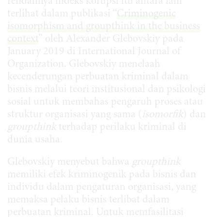
rendahnya indeks korupsi itu antara lain
terlihat dalam publikasi “
Criminogenic
isomorphism and groupthink in the business
context
” oleh Alexander Glebovskiy pada
January 2019 di International Journal of
Organization. Glebovskiy menelaah
kecenderungan perbuatan kriminal dalam
bisnis melalui teori institusional dan psikologi
sosial untuk membahas pengaruh proses atau
struktur organisasi yang sama (
isomorfik
) dan
groupthink
terhadap perilaku kriminal di
dunia usaha.
Glebovskiy menyebut bahwa
groupthink
memiliki efek kriminogenik pada bisnis dan
individu dalam pengaturan organisasi, yang
memaksa pelaku bisnis terlibat dalam
perbuatan kriminal. Untuk memfasilitasi