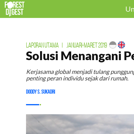
Un
LAPORAN UTAMA
|
JANUARI-MARET 2019
Solusi Menangani P
Kerjasama global menjadi tulang punggung
penting peran individu sejak dari rumah.
Doddy S. Sukadri