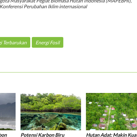
nggota Masyarakat Pegiat Biomasa Hutan Indonesia (MAPEBHI),
nferensi Perubahan Iklim internasional
i Terbarukan
Energi Fosil
bon
Potensi Karbon Biru
Hutan Adat: Makin Kuat