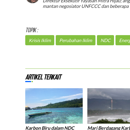
Direktur Eksekutif Yayasan Mitra Hijau; a
mantan negosiator UNFCCC dan beberapa Ko
Topik :
Krisis Iklim
Perubahan Iklim
NDC
Energ
Artikel Terkait
Karbon Biru dalam NDC
Mari Berdagang Kar