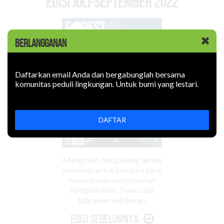
EDISI Juli-September 2022
BERLANGGANAN
Daftarkan email Anda dan bergabunglah bersama
komunitas peduli lingkungan. Untuk bumi yang lestari.
DAFTAR
Mangrove dan padang lamun
menyimpan karbon biru yang
menentukan keberhasilan
mitigasi iklim. Terancam
tabrakan kebijakan.
Edisi Sebelumnya