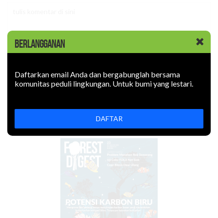
BERLANGGANAN
Daftarkan email Anda dan bergabunglah bersama
LOGIN
komunitas peduli lingkungan. Untuk bumi yang lestari.
DAFTAR
EDISI Juli-September 2022