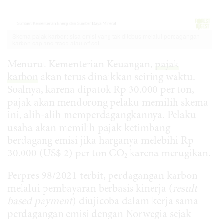
Skema pajak karbon: sisa emisi yang tak ditebus melalui perdagangan
karbon cap and trade atau off set
Menurut Kementerian Keuangan,
pajak
karbon
akan terus dinaikkan seiring waktu.
Soalnya, karena dipatok Rp 30.000 per ton,
pajak akan mendorong pelaku memilih skema
ini, alih-alih memperdagangkannya. Pelaku
usaha akan memilih pajak ketimbang
berdagang emisi jika harganya melebihi Rp
30.000 (US$ 2) per ton CO
karena merugikan.
2
Perpres 98/2021 terbit, perdagangan karbon
melalui pembayaran berbasis kinerja (
result
base
d payment
) diujicoba dalam kerja sama
perdagangan emisi dengan Norwegia sejak