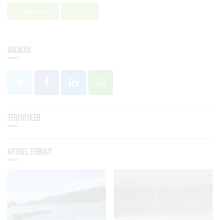
Deforestasi
COP26
Bagikan
Terpopuler
Artikel Terkait