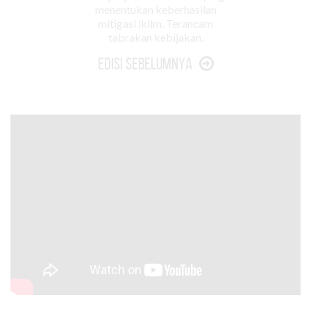
menentukan keberhasilan
mitigasi iklim. Terancam
tabrakan kebijakan.
Edisi Sebelumnya