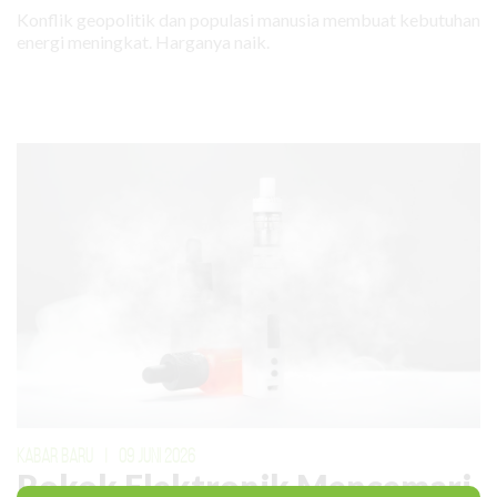
Konflik geopolitik dan populasi manusia membuat kebutuhan
energi meningkat. Harganya naik.
KABAR BARU
|
09 JUNI 2026
Rokok Elektronik Mencemari