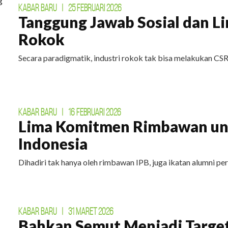
KABAR BARU
|
25 FEBRUARI 2026
Tanggung Jawab Sosial dan L
Rokok
Secara paradigmatik, industri rokok tak bisa melakukan CSR
KABAR BARU
|
16 FEBRUARI 2026
Lima Komitmen Rimbawan un
Indonesia
Dihadiri tak hanya oleh rimbawan IPB, juga ikatan alumni perg
KABAR BARU
|
31 MARET 2026
Bahkan Semut Menjadi Targe