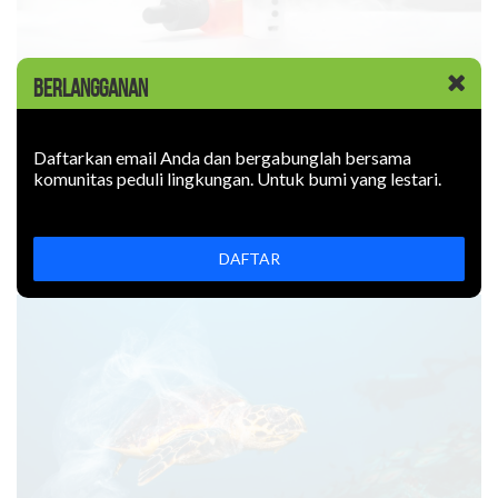
BERLANGGANAN
KABAR BARU
|
09 JUNI 2026
Rokok Elektronik Mencemari
Lingkungan. Sejauh Apa?
Daftarkan email Anda dan bergabunglah bersama
komunitas peduli lingkungan. Untuk bumi yang lestari.
Rokok elektronik mencemari lingkungan: uapnya mengotori
udara, limbahnya mencemari tanah. Bagaimana
mencegahnya?
DAFTAR