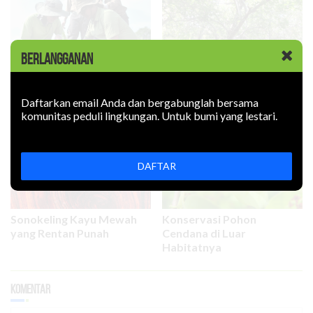
BERLANGGANAN
Mendengar Pohon
Bidara Laut: Tanaman
Bernyanyi
Obat yang Semakin
Daftarkan email Anda dan bergabunglah bersama
Langka
komunitas peduli lingkungan. Untuk bumi yang lestari.
DAFTAR
Sonokeling Kayu Mewah
Konservasi Pohon
yang Rentan Punah
Cendana di Luar
Habitatnya
Komentar