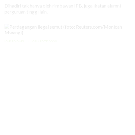
Dihadiri tak hanya oleh rimbawan IPB, juga ikatan alumni
perguruan tinggi lain.
KABAR BARU
|
31 MARET 2026
Bahkan Semut Menjadi Target
Perdagangan Ilegal
Lebih dari 5.000 ekor semut diperdagangkan secara ilegal
dengan nilai lebih dari Rp 100 juta. Buat apa?
Media Sosial