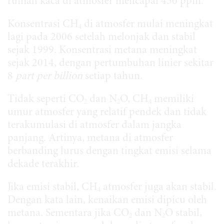
rumah kaca di atmosfer mencapai 450 ppm.
Konsentrasi CH
di atmosfer mulai meningkat
4
lagi pada 2006 setelah melonjak dan stabil
sejak 1999. Konsentrasi metana meningkat
sejak 2014, dengan pertumbuhan linier sekitar
8
part per billion
setiap tahun.
Tidak seperti CO
dan N
O, CH
memiliki
2
2
4
umur atmosfer yang relatif pendek dan tidak
terakumulasi di atmosfer dalam jangka
panjang. Artinya, metana di atmosfer
berbanding lurus dengan tingkat emisi selama
dekade terakhir.
Jika emisi stabil, CH
atmosfer juga akan stabil.
4
Dengan kata lain, kenaikan emisi dipicu oleh
metana. Sementara jika CO
dan N
O stabil,
2
2