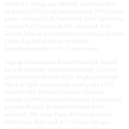
tahun ini. Ketiga gas tersebut adalah karbon
dioksida (CO
) yang menyumbang 50% radiasi
2
panas, metana (CH
) sebanyak 29%, dan nitrat
4
oksida (N
O) sebanyak 5%. Sebanyak 16%
2
sisanya berasal dari karbon monoksida, karbon
hitam dan holokarbon, termasuk
klorofluorokarbon (CFC) atau freon.
Tiga gas itu memicu konsentrasi efek rumah
kaca di atmosfer melonjak menjadi 420
part
per million
pada Juni 2020. Angka ini sudah
dua kali lipat dari jumlah emisi pada 1750,
tahun ketika Revolusi Industri dimulai.
Selama 10.000 tahun sebelumnya, konsentrasi
gas rumah kaca di atmosfer bumi stabil
sebanyak 280 ppm. Para ahli memprediksi
0
suhu bumi akan naik 1,5
Celsius jika gas