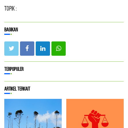
Topik :
Bagikan
Terpopuler
Artikel Terkait