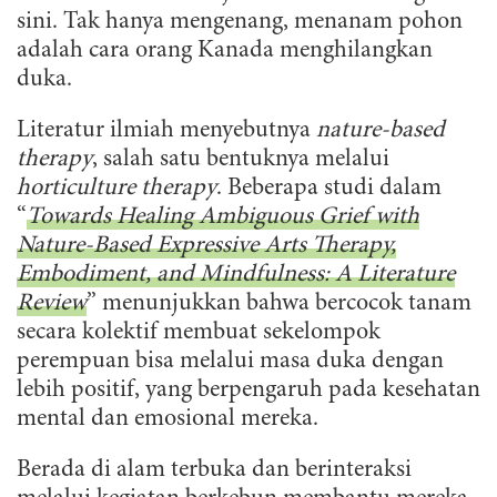
sini. Tak hanya mengenang, menanam pohon
adalah cara orang Kanada menghilangkan
duka.
Literatur ilmiah menyebutnya
nature-based
therapy
, salah satu bentuknya melalui
horticulture therapy
. Beberapa studi dalam
“
Towards Healing Ambiguous Grief with
Nature-Based Expressive Arts Therapy,
Embodiment, and Mindfulness: A Literature
Review
” menunjukkan bahwa bercocok tanam
secara kolektif membuat sekelompok
perempuan bisa melalui masa duka dengan
lebih positif, yang berpengaruh pada kesehatan
mental dan emosional mereka.
Berada di alam terbuka dan berinteraksi