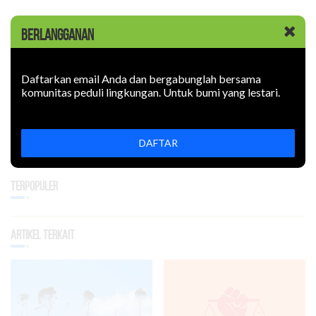
BERLANGGANAN
Topik :
Daftarkan email Anda dan bergabunglah bersama
Bagikan
komunitas peduli lingkungan. Untuk bumi yang lestari.
DAFTAR
Terpopuler
Artikel Terkait