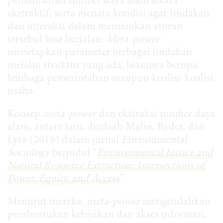
pemanfaatan sumber daya alam secara
ekstraktif, serta menata kondisi agar tindakan
dan interaksi dalam memainkan aturan
tersebut bisa berjalan.
Meta-power
menetapkan parameter berbagai tindakan
melalui struktur yang ada, biasanya berupa
lembaga pemerintahan maupun koalisi-koalisi
usaha.
Konsep
meta-power
dan ekstraksi sumber daya
alam, antara lain, ditelaah Malin, Ryder, dan
Lyra (2019) dalam jurnal
Environmental
Sociology
berjudul “
Environmental Justice and
Natural Resource Extraction: Intersections of
Power, Equity, and Access
”.
Menurut mereka,
meta-power
mengendalikan
pembentukan kebijakan dan akses informasi,