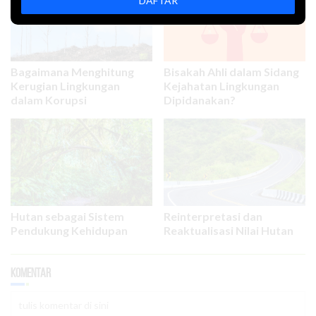
DAFTAR
Bagaimana Menghitung
Bisakah Ahli dalam Sidang
Kerugian Lingkungan
Kejahatan Lingkungan
dalam Korupsi
Dipidanakan?
Hutan sebagai Sistem
Reinterpretasi dan
Pendukung Kehidupan
Reaktualisasi Nilai Hutan
Komentar