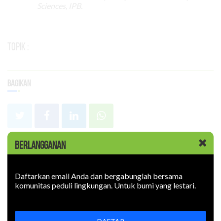
Sciences, IPB.
Topik :
Bagikan
BERLANGGANAN
Terpopuler
Daftarkan email Anda dan bergabunglah bersama
komunitas peduli lingkungan. Untuk bumi yang lestari.
Artikel Terkait