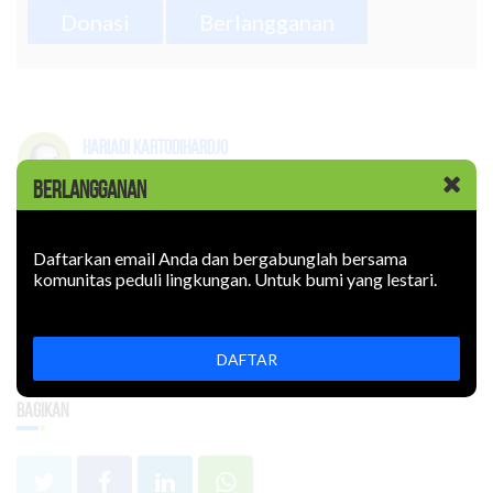
Donasi
Berlangganan
Hariadi Kartodihardjo
Guru Besar Kebijakan Kehutanan pada Fakultas
BERLANGGANAN
Kehutanan dan Lingkungan serta fellow pada
Center for Transdiciplinary and Sustainability
Sciences, IPB.
Daftarkan email Anda dan bergabunglah bersama
komunitas peduli lingkungan. Untuk bumi yang lestari.
Topik :
DAFTAR
Bagikan