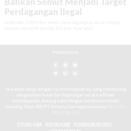
Bahkan Semut Menjadi Target
Perdagangan Ilegal
Lebih dari 5.000 ekor semut diperdagangkan secara ilegal
dengan nilai lebih dari Rp 100 juta. Buat apa?
Media Sosial
Jika anda setuju dengan visi misi majalah ini, yang mendukung
pengelolaan hutan dan lingkungan secara adil dan
berkelanjutan, dukung kami dengan berdonasi melalui
rekening: Bank BRI PT Foresta Darmaga Indonesia
1167-01-
000-218-561
TENTANG KAMI
HUBUNGI KAMI
PEDOMAN MEDIA SIBER