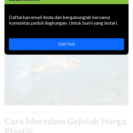
Rokok elektronik mencemari lingkungan: uapnya mengotori
udara, limbahnya mencemari tanah. Bagaimana
mencegahnya?
Daftarkan email Anda dan bergabunglah bersama
komunitas peduli lingkungan. Untuk bumi yang lestari.
DAFTAR
KABAR BARU
|
08 JUNI 2026
Cara Meredam Gejolak Harga
Plastik