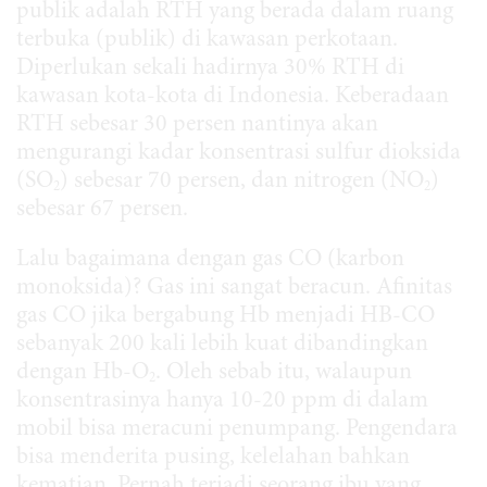
publik adalah RTH yang berada dalam ruang
terbuka (publik) di kawasan perkotaan.
Diperlukan sekali hadirnya 30% RTH di
kawasan kota-kota di Indonesia. Keberadaan
RTH sebesar 30 persen nantinya akan
mengurangi kadar konsentrasi sulfur dioksida
(SO
) sebesar 70 persen, dan nitrogen (NO
)
2
2
sebesar 67 persen.
Lalu bagaimana dengan gas CO (karbon
monoksida)? Gas ini sangat beracun. Afinitas
gas CO jika bergabung Hb menjadi HB-CO
sebanyak 200 kali lebih kuat dibandingkan
dengan Hb-O
. Oleh sebab itu, walaupun
2
konsentrasinya hanya 10-20 ppm di dalam
mobil bisa meracuni penumpang. Pengendara
bisa menderita pusing, kelelahan bahkan
kematian. Pernah terjadi seorang ibu yang