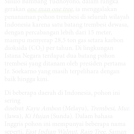
Susilo Bambang Yudhoyono, dalam rangka
gerakan
one man one tree
, ia menggalakan
penanaman pohon trembesi di seluruh wilayah
Indonesia karena satu batang trembesi dewasa,
dengan percabangan lebih dari 15 meter,
mampu menyerap 28,5 ton gas setara karbon
dioksida (CO
) per tahun. Di lingkungan
2
Istana Negara terdapat dua batang pohon
trembesi yang ditanam oleh presiden pertama
Ir. Soekarno yang masih terpelihara dengan
baik hingga kini.
Di beberapa daerah di Indonesia, pohon ini
sering
disebut
Kayu
Ambon
(Melayu),
Trembesi
,
Mung
(Jawa),
Ki Hujan
(Sunda). Dalam bahasa
Inggris pohon ini mempunyai beberapa nama
seperti,
East Indian Walnut
,
Rain Tree
,
Saman