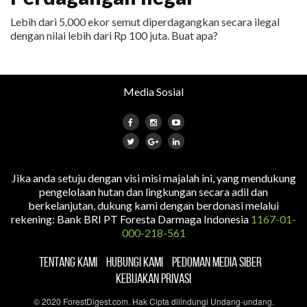
Lebih dari 5.000 ekor semut diperdagangkan secara ilegal
dengan nilai lebih dari Rp 100 juta. Buat apa?
Media Sosial
Jika anda setuju dengan visi misi majalah ini, yang mendukung
pengelolaan hutan dan lingkungan secara adil dan
berkelanjutan, dukung kami dengan berdonasi melalui
rekening: Bank BRI PT Foresta Darmaga Indonesia
1167-01-
000-218-561
TENTANG KAMI
HUBUNGI KAMI
PEDOMAN MEDIA SIBER
KEBIJAKAN PRIVASI
© 2020 ForestDigest.com. Hak Cipta dilindungi Undang-undang.