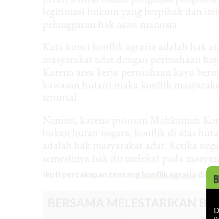
peran sentral badan penguasa/pengelola 
legitimasi hukum yang berpihak dan izin/
pelanggaran hak asasi manusia.
Kata kunci konflik agraria adalah hak a
masyarakat adat dengan perusahaan kayu,
Karena area kerja perusahaan kayu beru
kawasan hutan) maka konflik masyarakat
tenurial.
Namun, karena putusan Mahkamah Kons
bukan hutan negara, konflik di atas huta
adalah hak masyarakat adat. Ketika ne
semestinya hak itu melekat pada masyara
Ikuti percakapan tentang
konflik agraria
dan
k
B
BERSAMA MELESTARIKAN BU
D