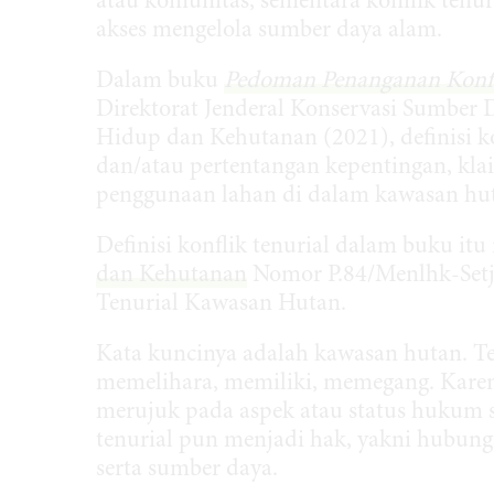
atau komunitas, sementara konflik tenu
akses mengelola sumber daya alam.
Dalam buku
Pedoman Penanganan Konfli
Direktorat Jenderal Konservasi Sumber
Hidup dan Kehutanan (2021), definisi ko
dan/atau pertentangan kepentingan, kla
penggunaan lahan di dalam kawasan hu
Definisi konflik tenurial dalam buku i
dan Kehutanan
Nomor P.84/Menlhk-Setj
Tenurial Kawasan Hutan.
Kata kuncinya adalah kawasan hutan. Tenu
memelihara, memiliki, memegang. Karen
merujuk pada aspek atau status hukum s
tenurial pun menjadi hak, yakni hubung
serta sumber daya.