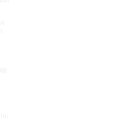
gkut
an
n
dup
tu,