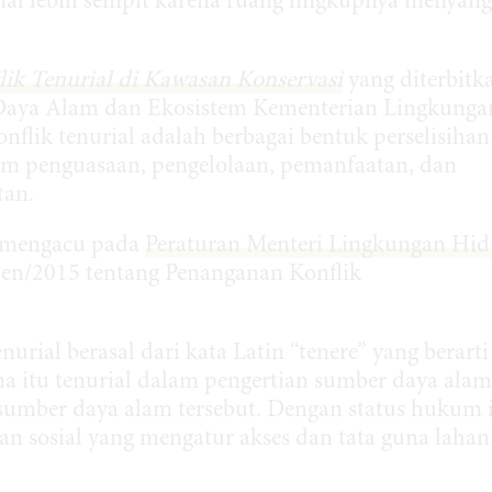
rial lebih sempit karena ruang lingkupnya menyan
k Tenurial di Kawasan Konservasi
yang diterbitk
 Daya Alam dan Ekosistem Kementerian Lingkunga
nflik tenurial adalah berbagai bentuk perselisihan
im penguasaan, pengelolaan, pemanfaatan, dan
tan.
tu mengacu pada
Peraturan Menteri Lingkungan Hi
en/2015 tentang Penanganan Konflik
rial berasal dari kata Latin “tenere” yang berarti
a itu tenurial dalam pengertian sumber daya alam
umber daya alam tersebut. Dengan status hukum i
an sosial yang mengatur akses dan tata guna lahan