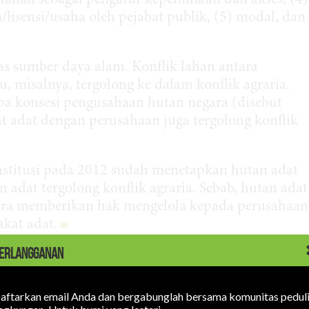
tanah sebagai pengatur kepemilikan dan akses, (4)
lisensi/usaha oleh pejabat publik, (5) modal, dan
tas sumber daya alam. Konflik lahan antara
 misalnya, tergolong ke dalam konflik agraria.
pa konsesi pengusahaan hutan negara (disebut
 adat dengan perusahaan juga tergolong konflik
titusi pada 2012 sudah menetapkan hutan adat
n adat tergolong konflik agraria. Sebab, hutan adat
gara memberikan hak mengelola kepada perusahaan
kat adat.
onflik tenurial
di
tautan
ini
ERLANGGANAN
MI
aftarkan email Anda dan bergabunglah bersama komunitas pedul