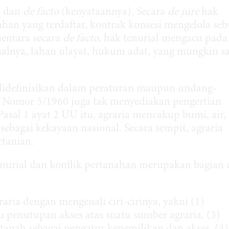
 dan
de facto
(kenyataannya). Secara
de jure
hak
lahan yang terdaftar, kontrak konsesi mengelola se
mentara secara
de facto
, hak tenurial mengacu pada
salnya, lahan ulayat, hukum adat, yang mungkin sa
s didefinisikan dalam peraturan maupun undang-
Nomor 5/1960 juga tak menyediakan pengertian
sal 1 ayat 2 UU itu, agraria mencakup bumi, air,
sebagai kekayaan nasional. Secara sempit, agraria
tanian.
enurial dan konflik pertanahan merupakan bagian 
ria dengan mengenali ciri-cirinya, yakni (1)
 penutupan akses atas suatu sumber agraria, (3)