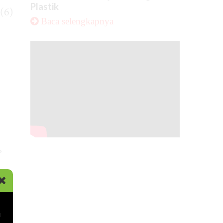
Plastik
 (6)
Baca selengkapnya
,
i