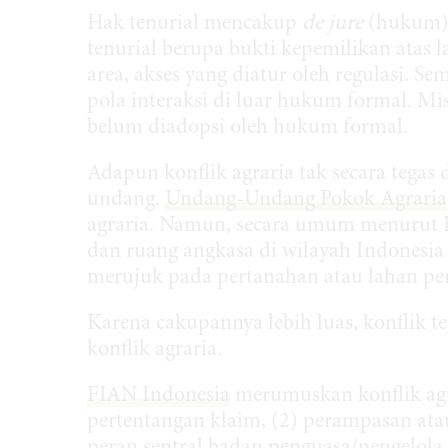
Hak tenurial mencakup
de jure
(hukum)
tenurial berupa bukti kepemilikan atas 
area, akses yang diatur oleh regulasi. Se
pola interaksi di luar hukum formal. Mi
belum diadopsi oleh hukum formal.
Adapun konflik agraria tak secara tega
undang.
Undang-Undang Pokok Agraria
agraria. Namun, secara umum menurut Pa
dan ruang angkasa di wilayah Indonesia 
merujuk pada pertanahan atau lahan per
Karena cakupannya lebih luas, konflik t
konflik agraria.
FIAN Indonesia
merumuskan konflik agra
pertentangan klaim, (2) perampasan atau