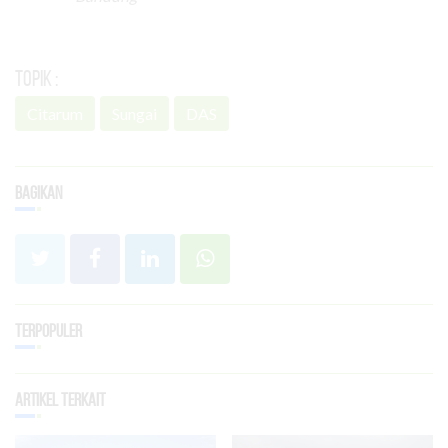
Topik :
Citarum
Sungai
DAS
Bagikan
Terpopuler
Artikel Terkait