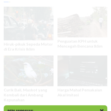
Penguatan KPH untuk
Hiruk-pikuk Sepeda Motor
Mencegah Bencana Iklim
di Era Krisis Iklim
Curik Bali, Maskot yang
Harga Mahal Pemakaian
Kembali dari Ambang
Akal Imitasi
Kepunahan