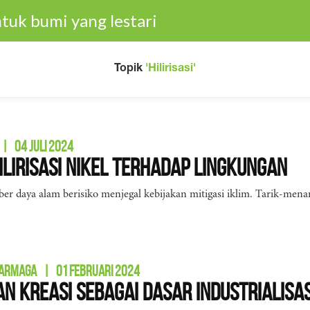
tuk bumi yang lestari
Topik
'Hilirisasi'
|
04 JULI 2024
Hilirisasi Nikel Terhadap Lingkungan
mber daya alam berisiko menjegal kebijakan mitigasi iklim. Tarik-me
DARMAGA
|
01 FEBRUARI 2024
n Kreasi sebagai Dasar Industrialisa