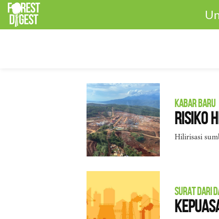
Un
KABAR BARU
Risiko 
Hilirisasi su
SURAT DARI 
Kepuasa