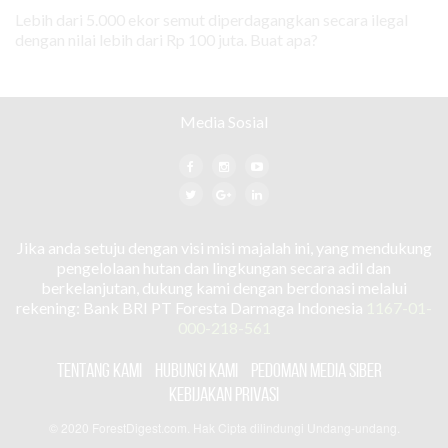
Lebih dari 5.000 ekor semut diperdagangkan secara ilegal
dengan nilai lebih dari Rp 100 juta. Buat apa?
Media Sosial
Jika anda setuju dengan visi misi majalah ini, yang mendukung
pengelolaan hutan dan lingkungan secara adil dan
berkelanjutan, dukung kami dengan berdonasi melalui
rekening: Bank BRI PT Foresta Darmaga Indonesia
1167-01-
000-218-561
TENTANG KAMI
HUBUNGI KAMI
PEDOMAN MEDIA SIBER
KEBIJAKAN PRIVASI
© 2020 ForestDigest.com. Hak Cipta dilindungi Undang-undang.