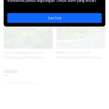
komunitas peduli lingkungan. Untuk bumi yang lestari.
Bagaimana Menghitung
Bisakah Ahli dalam Sidang
Kerugian Lingkungan
Kejahatan Lingkungan
dalam Korupsi
Dipidanakan?
DAFTAR
Hutan sebagai Sistem
Reinterpretasi dan
Pendukung Kehidupan
Reaktualisasi Nilai Hutan
Komentar