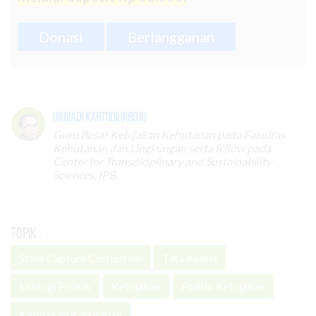
Donasi
Berlangganan
Hariadi Kartodihardjo
Guru Besar Kebijakan Kehutanan pada Fakultas
Kehutanan dan Lingkungan serta fellow pada
Center for Transdiciplinary and Sustainability
Sciences, IPB.
Topik :
State Capture Corruption
Tata Kelola
Ekologi Politik
Kebijakan
Politik Kebijakan
Kebijakan Kehutanan