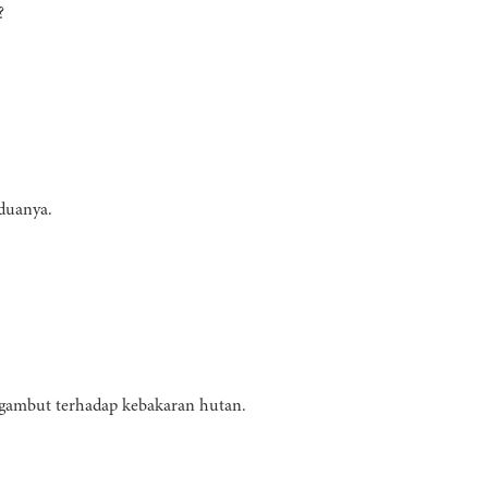
?
eduanya.
gambut terhadap kebakaran hutan.