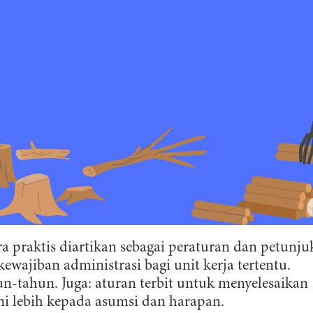
a praktis diartikan sebagai peraturan dan petunju
ewajiban administrasi bagi unit kerja tertentu.
n-tahun. Juga: aturan terbit untuk menyelesaikan
ni lebih kepada asumsi dan harapan.