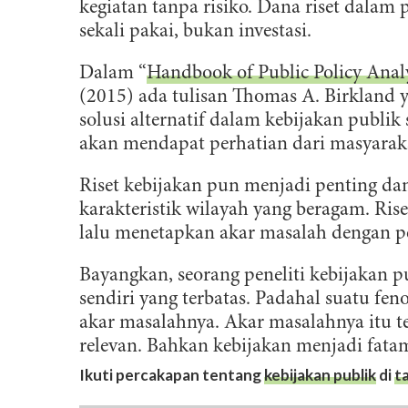
l
kegiatan tanpa risiko. Dana riset dalam
sekali pakai, bukan investasi.
Dalam “
Handbook of Public Policy Analy
(2015) ada tulisan Thomas A. Birkland 
solusi alternatif dalam kebijakan publi
akan mendapat perhatian dari masyarak
Riset kebijakan pun menjadi penting da
karakteristik wilayah yang beragam. Ris
lalu menetapkan akar masalah dengan pe
Bayangkan, seorang peneliti kebijakan pu
sendiri yang terbatas. Padahal suatu fe
akar masalahnya. Akar masalahnya itu t
relevan. Bahkan kebijakan menjadi fatam
Ikuti percakapan tentang
kebijakan publik
di
t