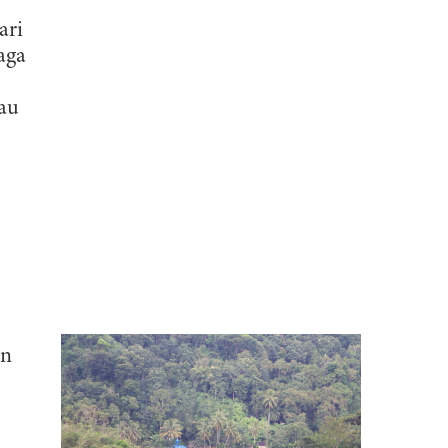
ari
aga
au
an