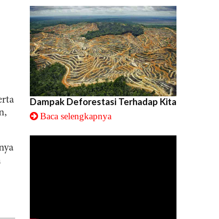
erta
Dampak Deforestasi Terhadap Kita
n,
Baca selengkapnya
gnya
n