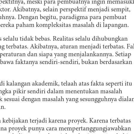
rspektifnya, meski para pembuatnya ingin memasuk
ktor. Akibatnya, selain perspektif menjadi sempit,
ruhnya. Dengan begitu, paradigma para pembuat
mereka paham kompleksitas masalah di lapangan.
 selalu tidak bebas. Realitas selalu dihubungkan
 terbatas. Akibatnya, aturan menjadi terbatas. Fa
 peraturan dan siapa yang menjalankannya. Setiap
bawa faktanya sendiri-sendiri, bukan berdasarkan
 kalangan akademik, telaah atas fakta seperti itu
rangka pikir sendiri dalam menentukan masalah
 tak sesuai dengan masalah yang sesungguhnya diala
an.
ERLANGGANAN
n kebijakan terjadi karena proyek. Karena terbatas
aftarkan email Anda dan bergabunglah bersama komunitas pedul
aksana proyek punya cara mempertanggungjawabkan