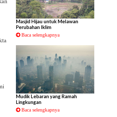
kan
Masjid Hijau untuk Melawan
Perubahan Iklim
Baca selengkapnya
kta
mi
Mudik Lebaran yang Ramah
Lingkungan
Baca selengkapnya
i