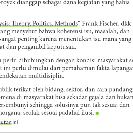
ingkungan. Untuk bumi yang lestari.
 proyek dianggap sebagai dana kegiatan yang habis
DAFTAR
sis: Theory, Politics, Methods
”, Frank Fischer, dkk
yang menyebut bahwa koherensi isu, masalah, dan
k sangat penting karena menentukan isu mana yang
at dan pengambil keputusan.
n perlu dihubungkan dengan kondisi masyarakat s
et ini perlu dimulai dari pemahaman fakta lapanga
ndekatan multidisiplin.
blik terikat oleh bidang, sektor, dan cara pandan
nomena di masyarakat bisa sekadar gejala dan buka
ersembunyi sehingga solusinya pun tak sesuai dan
organa: seolah sesuai padahal ilusi.
autan
ini