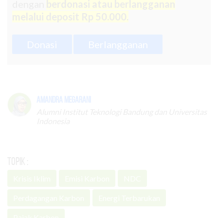
dengan
berdonasi atau berlangganan
melalui deposit Rp 50.000.
Donasi
Berlangganan
Amandra Megarani
Alumni Institut Teknologi Bandung dan Universitas
Indonesia
Topik :
Krisis Iklim
Emisi Karbon
NDC
Perdagangan Karbon
Energi Terbarukan
Pajak Karbon