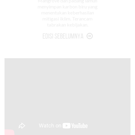
Mangrove dan padang lamun
menyimpan karbon biru yang
menentukan keberhasilan
mitigasi iklim. Terancam
tabrakan kebijakan.
Edisi Sebelumnya