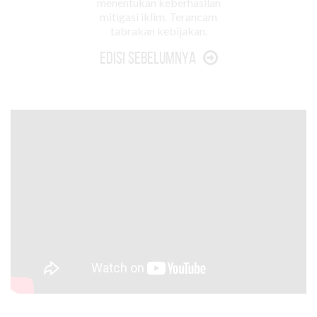
menentukan keberhasilan
mitigasi iklim. Terancam
tabrakan kebijakan.
Edisi Sebelumnya