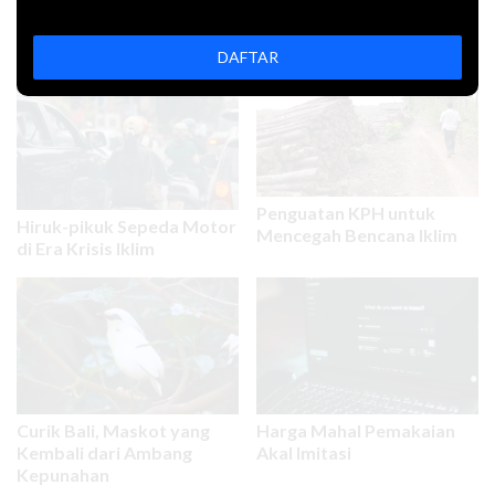
Artikel Terkait
DAFTAR
Penguatan KPH untuk
Hiruk-pikuk Sepeda Motor
Mencegah Bencana Iklim
di Era Krisis Iklim
Curik Bali, Maskot yang
Harga Mahal Pemakaian
Kembali dari Ambang
Akal Imitasi
Kepunahan