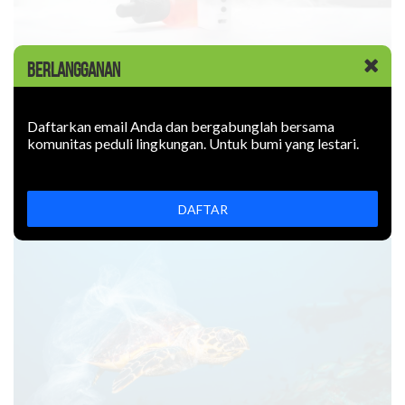
BERLANGGANAN
KABAR BARU
|
09 JUNI 2026
Rokok Elektronik Mencemari
Lingkungan. Sejauh Apa?
Daftarkan email Anda dan bergabunglah bersama
komunitas peduli lingkungan. Untuk bumi yang lestari.
Rokok elektronik mencemari lingkungan: uapnya mengotori
udara, limbahnya mencemari tanah. Bagaimana
mencegahnya?
DAFTAR