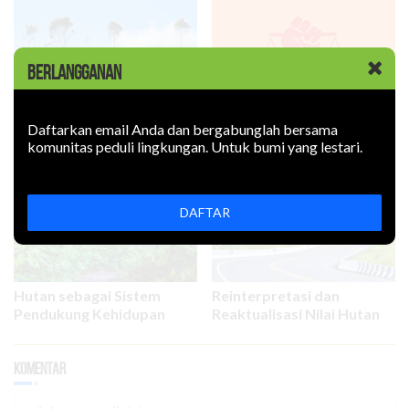
BERLANGGANAN
Bagaimana Menghitung
Bisakah Ahli dalam Sidang
Kerugian Lingkungan
Kejahatan Lingkungan
Daftarkan email Anda dan bergabunglah bersama
dalam Korupsi
Dipidanakan?
komunitas peduli lingkungan. Untuk bumi yang lestari.
DAFTAR
Hutan sebagai Sistem
Reinterpretasi dan
Pendukung Kehidupan
Reaktualisasi Nilai Hutan
Komentar