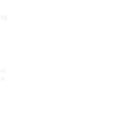
ang
ai
si
m