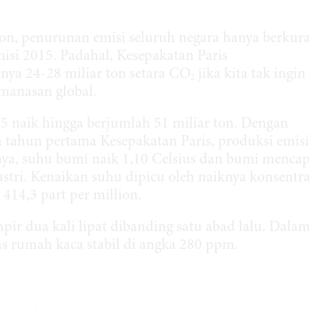
on, penurunan emisi seluruh negara hanya berkur
misi 2015. Padahal, Kesepakatan Paris
ya 24-28 miliar ton setara CO
jika kita tak ingin
2
manasan global.
15 naik hingga berjumlah 51 miliar ton. Dengan
a tahun pertama Kesepakatan Paris, produksi emisi
nya, suhu bumi naik 1,10 Celsius dan bumi mencap
stri. Kenaikan suhu dipicu oleh naiknya konsentra
414,3 part per million.
pir dua kali lipat dibanding satu abad lalu. Dala
as rumah kaca stabil di angka 280 ppm.