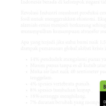
Indonesia berada di kelompok negara t
Revolusi Industri membuat produksi emi
fosil untuk menggerakkan ekonomi. Eks
alamiah emisi menjadi berkurang sehing
menumpulkan kemampuan atmosfer meny
Apa yang terjadi jika suhu bumi naik 1,5
dampak pemanasan global akibat krisis 
14% penduduk mengalami panas yang
Musim panas tanpa es di kutub utara
Muka air laut naik 40 sentimeter p
tenggelam.
4% spesies vertebrata punah.
B
8% spesies tumbuhan lenyap.
18% serangga menghilang.
D
7% daratan berubah yang mempenga