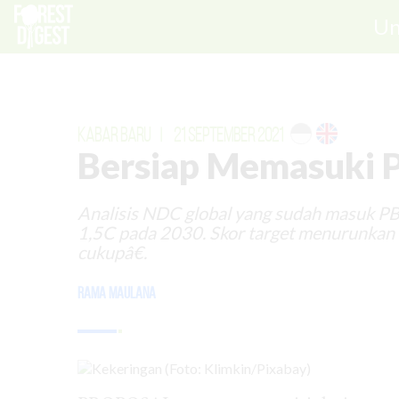
Un
KABAR BARU
|
21 SEPTEMBER 2021
Bersiap Memasuki P
Analisis NDC global yang sudah masuk PB
1,5C pada 2030. Skor target menurunkan 
cukupâ€.
Rama Maulana