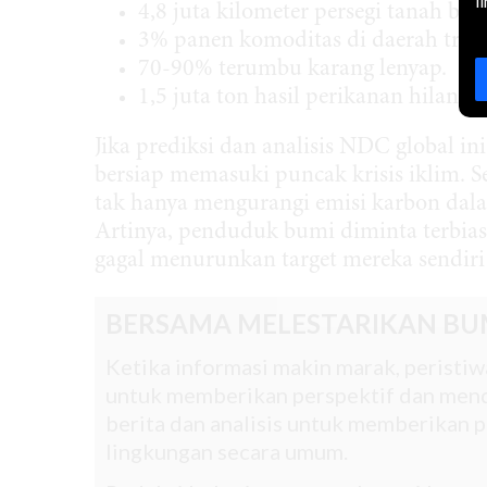
l
4,8 juta kilometer persegi tanah bek
3% panen komoditas di daerah tropi
70-90% terumbu karang lenyap.
1,5 juta ton hasil perikanan hilang.
Jika prediksi dan analisis NDC global i
bersiap memasuki puncak krisis iklim.
tak hanya mengurangi emisi karbon dalam
Artinya, penduduk bumi diminta terbias
gagal menurunkan target mereka sendir
BERSAMA MELESTARIKAN BU
Ketika informasi makin marak, peristiwa
untuk memberikan perspektif dan mend
berita dan analisis untuk memberikan pe
lingkungan secara umum.