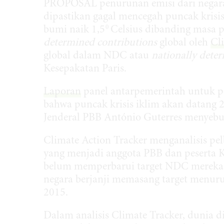
PROPOSAL penurunan emisi dari negara-
dipastikan gagal mencegah puncak krisi
0
bumi naik 1,5
Celsius dibanding masa p
determined contributions
global oleh
Cl
global dalam NDC atau
nationally dete
Kesepakatan Paris.
Laporan
panel antarpemerintah untuk 
bahwa puncak krisis iklim akan datang 2
Jenderal PBB António Guterres menyebut
Climate Action Tracker menganalisis p
yang menjadi anggota PBB dan peserta K
belum memperbarui target NDC mereka 
negara berjanji memasang target menur
2015.
Dalam analisis Climate Tracker, dunia di