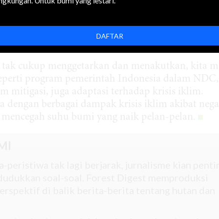
ingkungan. Untuk bumi yang lestari.
u (
permafrost
) akan mencair.
s berkurang.
DAFTAR
ni tak cukup menggetarkan dan menakutkan, kita m
 Seperti program pemerintah Indonesia dalam NDC,
 mitigasi, juga adaptasi terhadap krisis iklim.
a dengan berbagai dampak krisis iklim akibat nega
i mencegah suhu bumi yang naik pelan-pelan.
MI
-peristiwa tak lagi berjarak, jurnalisme kian penti
udukkan soal-soal. Forest Digest memproduksi
rspektif di balik berita-berita tentang hutan dan