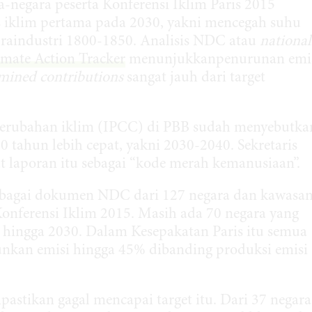
negara peserta Konferensi Iklim Paris 2015
s iklim pertama pada 2030, yakni mencegah suhu
raindustri 1800-1850. Analisis NDC atau
national
imate Action Tracker
menunjukkanpenurunan emi
rmined contributions
sangat jauh dari target
perubahan iklim (IPCC) di PBB sudah menyebutka
0 tahun lebih cepat, yakni 2030-2040. Sekretaris
 laporan itu sebagai “kode merah kemanusiaan”.
elbagai dokumen NDC dari 127 negara dan kawasa
onferensi Iklim 2015. Masih ada 70 negara yang
hingga 2030. Dalam Kesepakatan Paris itu semua
unkan emisi hingga 45% dibanding produksi emisi
pastikan gagal mencapai target itu. Dari 37 negara