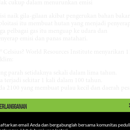
idak cukup dalam menurunkan emisi
si naik gila-gilaan akibat pengerukan bahan bakar
ploitasi itu membuat hutan yang menjadi penyera
ga pelbagai gas itu menguap ke udara dan
erap emisi dan panas matahari.
0
Celsius? World Resources Institute menyarikan 1
iklim:
 parah setidaknya sekali dalam lima tahun.
 terjadi sekitar 1 kali dalam 100 tahun.
ada 2100 yang membuat pulau kecil dan daerah pesi
ERLANGGANAN
aftarkan email Anda dan bergabunglah bersama komunitas pedul
ruhi ekosistem.