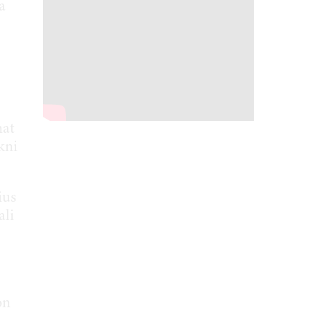
a
mat
kni
ius
ali
on