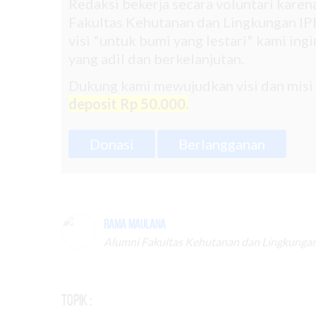
Redaksi bekerja secara voluntari kare
Fakultas Kehutanan dan Lingkungan IPB
visi "untuk bumi yang lestari" kami in
yang adil dan berkelanjutan.
Dukung kami mewujudkan visi dan misi
deposit Rp 50.000.
Donasi
Berlangganan
Rama Maulana
Alumni Fakultas Kehutanan dan Lingkungan
Topik :