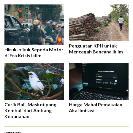
Penguatan KPH untuk
Hiruk-pikuk Sepeda Motor
Mencegah Bencana Iklim
di Era Krisis Iklim
Curik Bali, Maskot yang
Harga Mahal Pemakaian
Kembali dari Ambang
Akal Imitasi
Kepunahan