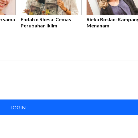
ersama
Endah n Rhesa: Cemas
Rieka Roslan: Kampan
Perubahan Iklim
Menanam
LOGIN
ERLANGGANAN
aftarkan email Anda dan bergabunglah bersama komunitas pedul