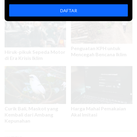
DAFTAR
Penguatan KPH untuk
Hiruk-pikuk Sepeda Motor
Mencegah Bencana Iklim
di Era Krisis Iklim
Curik Bali, Maskot yang
Harga Mahal Pemakaian
Kembali dari Ambang
Akal Imitasi
Kepunahan