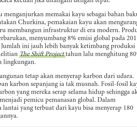
ca kecuali jika ditangani dengan tepat.”
itu menganjurkan memakai kayu sebagai bahan bak
ikatakan Churkina, pemakaian kayu akan menguran
aru membangun infrastruktur di era modern. Prod
erbarukan, menyumbang 8% emisi global pada 20
. Jumlah ini jauh lebih banyak ketimbang produksi
elitian
The Shift Project
tahun lalu menghitung 8
h lingkungan.
bangunan tetap akan menyerap karbon dari udara.
an karbon sepanjang ia tak musnah. Fosil-fosil k
arbon yang mereka serap selama hidup sehingga a
 menjadi pemicu pemanasan global. Dalam
 lantai yang terbuat dari kayu bisa menyerap 180
gannya.