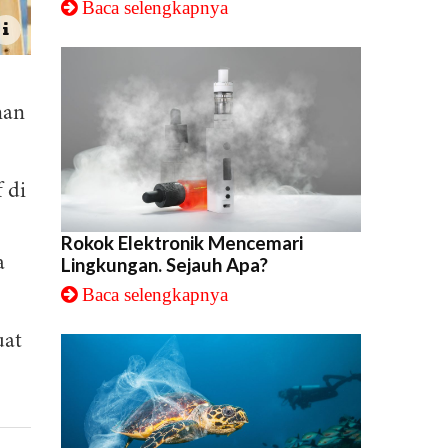
Baca selengkapnya
nan
 di
Rokok Elektronik Mencemari
a
Lingkungan. Sejauh Apa?
Baca selengkapnya
uat