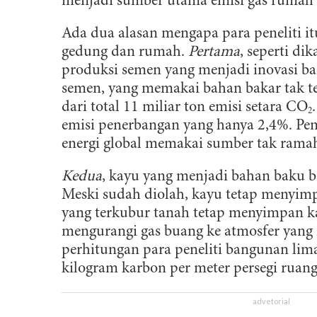
menjadi sumber utama emisi gas rumah ka
Ada dua alasan mengapa para peneliti 
gedung dan rumah.
Pertama
, seperti d
produksi semen yang menjadi inovasi b
semen, yang memakai bahan bakar tak t
dari total 11 miliar ton emisi setara CO
2
emisi penerbangan yang hanya 2,4%. Pen
energi global memakai sumber tak rama
Kedua
, kayu yang menjadi bahan baku 
Meski sudah diolah, kayu tetap menyimp
yang terkubur tanah tetap menyimpan k
mengurangi gas buang ke atmosfer yang
perhitungan para peneliti bangunan lima
kilogram karbon per meter persegi ruan