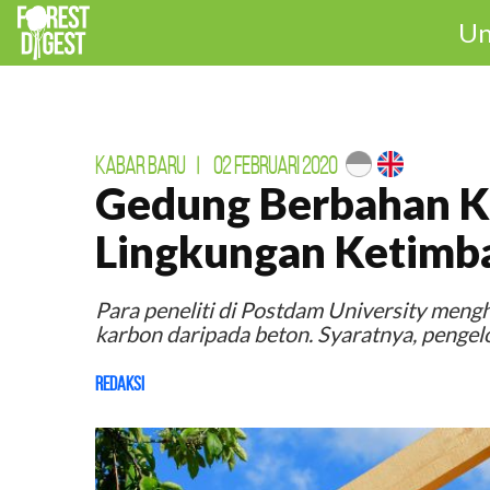
Un
KABAR BARU
|
02 FEBRUARI 2020
Gedung Berbahan K
Lingkungan Ketimb
Para peneliti di Postdam University men
karbon daripada beton. Syaratnya, pengelo
Redaksi