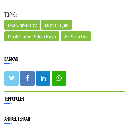
Topik :
IPB University
Bisnis Hijau
Hasil Hutan Bukan Kayu
Air Susu Ibu
Bagikan
Terpopuler
Artikel Terkait