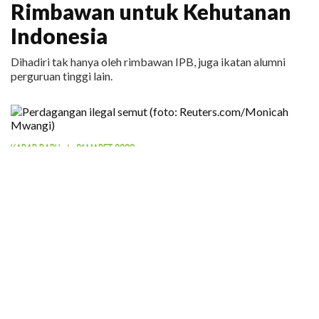
Rimbawan untuk Kehutanan
Indonesia
Dihadiri tak hanya oleh rimbawan IPB, juga ikatan alumni
perguruan tinggi lain.
KABAR BARU
|
31 MARET 2026
Bahkan Semut Menjadi Target
Perdagangan Ilegal
Lebih dari 5.000 ekor semut diperdagangkan secara ilegal
dengan nilai lebih dari Rp 100 juta. Buat apa?
Media Sosial