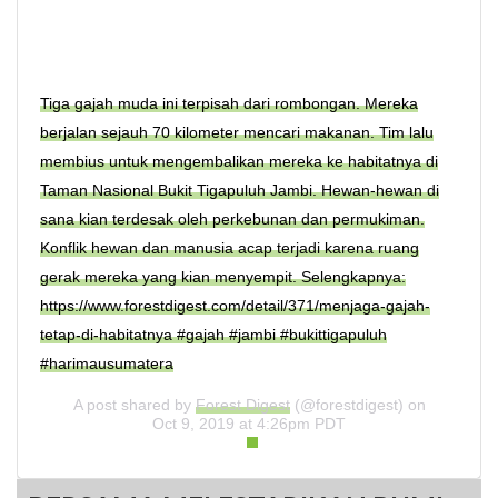
Tiga gajah muda ini terpisah dari rombongan. Mereka
berjalan sejauh 70 kilometer mencari makanan. Tim lalu
membius untuk mengembalikan mereka ke habitatnya di
Taman Nasional Bukit Tigapuluh Jambi. Hewan-hewan di
sana kian terdesak oleh perkebunan dan permukiman.
Konflik hewan dan manusia acap terjadi karena ruang
gerak mereka yang kian menyempit. Selengkapnya:
https://www.forestdigest.com/detail/371/menjaga-gajah-
tetap-di-habitatnya #gajah #jambi #bukittigapuluh
#harimausumatera
A post shared by
Forest Digest
(@forestdigest) on
Oct 9, 2019 at 4:26pm PDT